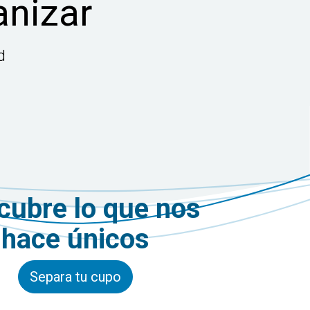
anizar
d
cubre lo que nos
hace únicos
Separa tu cupo