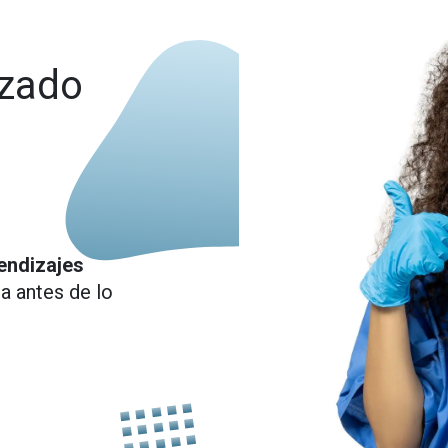
nzado
endizajes
ra antes de lo