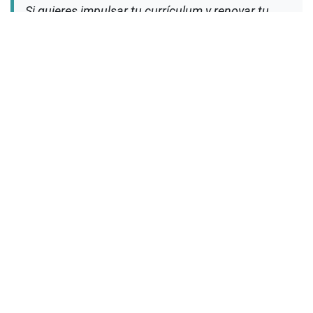
Si quieres impulsar tu currículum y renovar tu
trayectoria a través de un diplomado,
comparte
tus datos con nosotros
y te guiaremos en este
emocionante proceso. Tu futuro brillante
comienza
AQUÍ.
Nombre Completo
*
Celular
*