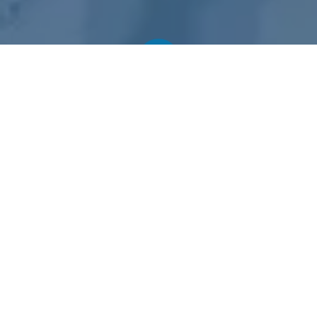
Todos los blogs
Blogs Salud
¿Cuánto dura y cuánto cuesta estudiar auxiliar de enfermería en Cali?
Imagina esto:
trabajas en un empleo que apenas
cubre tus gastos, pero cada vez que ves a una
enfermera cuidar a un paciente, sientes un llamado.
No es solo un interés pasajero, es vocación.
Quieres
ayudar, transformar vidas y, de paso, mejorar la tuya.
O quizás estás terminando el colegio
, y ya te