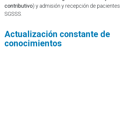
contributivo
) y admisión y recepción de pacientes
SGSSS.
Actualización constante de
conocimientos
Por último, es importante comprender que los
procesos y laborales, suelen encontrarse en
constante cambio, por ello, tanto las
asignatura de
tecnología de la información y comunicación
como
las de
políticas de servicio institucional en salud
le
permiten a Tomás d
esarrollar habilidades y
destrezas
que vayan de la mano con la evolución y
necesidades de los pacientes y clientes de su
empresa.
Para Tatiana, realizar este proceso de clasificación y