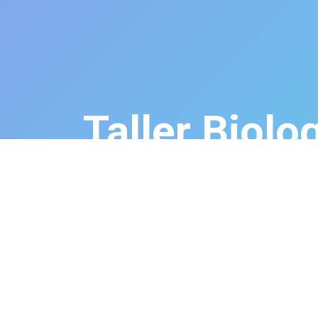
Taller Biolo
4:00 a 5:30 PM
Todos los eventos
Taller Biología
🔗 Ingresa al taller haciendo clic en 