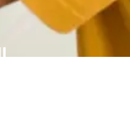
I
el siguiente enlace.