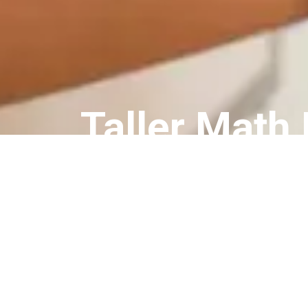
Taller Math I
4:00 a 5:30 PM
Todos los eventos
Taller Math II
🔗
Ingresa al taller haciendo clic en 